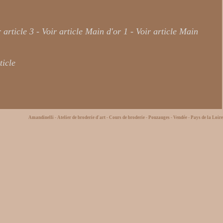
r article 3
-
Voir article Main d'or 1
-
Voir article Main
ticle
Amandinelli - Atelier de broderie d'art - Cours de broderie - Pouzauges - Vendée - Pays de la Loire