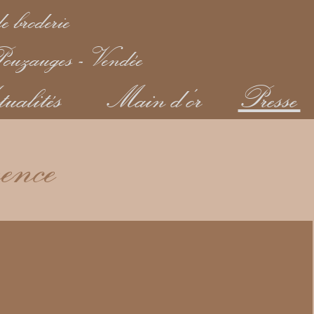
e broderie
ouzauges - Vendée
ualités
Main d'or
Presse
rence