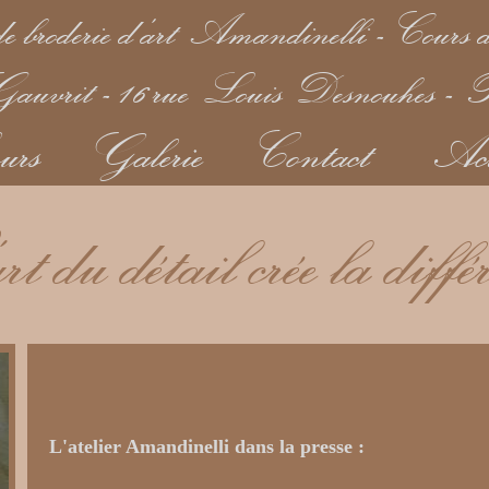
e broderie d'art Amandinelli - Cours d
uvrit - 16 rue Louis Desnouhes - P
urs
Galerie
Contact
Act
t du détail crée la diffé
L'atelier Amandinelli dans la presse :