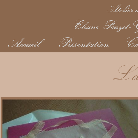
Atelier d
Eliane Pouzet-Ga
Accueil
Présentation
Co
L'ar