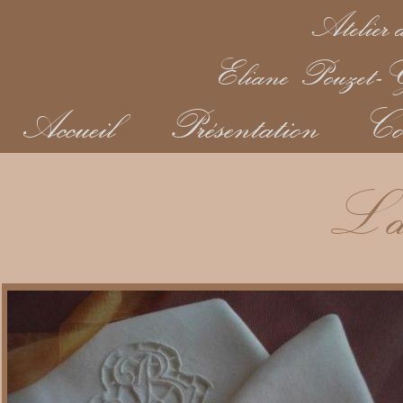
Atelier d
Eliane Pouzet-Ga
Accueil
Présentation
Co
L'ar