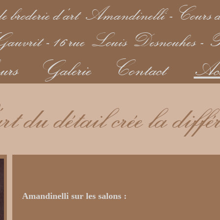
e broderie d'art Amandinelli - Cours d
uvrit - 16 rue Louis Desnouhes - P
urs
Galerie
Contact
Act
t du détail crée la diffé
Amandinelli sur les salons :