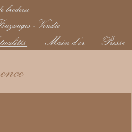
e broderie
ouzauges - Vendée
ualités
Main d'or
Presse
rence