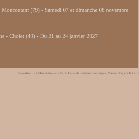
ts - Moncoutant (79) - Samedi 07 et dimanche 08 novembre
ons - Cholet (49) - Du 21 au 24 janvier 2027
Amandinelli - Atelier de broderie d'art - Cours de broderie - Pouzauges - Vendée - Pays de la Loire