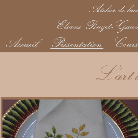
Atelier de br
Eliane Pouzet-Gauvri
Accueil
Présentation
Cour
L'art d